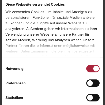
Diese Webseite verwendet Cookies
Wir verwenden Cookies, um Inhalte und Anzeigen zu
GranTex mit easyZIP-Führung
personalisieren, Funktionen für soziale Medien anbieten
zu können und die Zugriffe auf unsere Website zu
Senkrechte Verschattung bei Perea P60 und P70
analysieren. Außerdem geben wir Informationen zu Ihrer
Gleichmäßige Behangoptik für Anlagen mit großer Breite
Verwendung unserer Website an unsere Partner für
und filigranem Kasten
soziale Medien, Werbung und Analysen weiter. Unsere
Mehr Stabilität durch Tuchwellenabstützung bei Anlagen
bis 6 m Breite
Partner führen diese Informationen möglicherweise mit
weiteren Daten zusammen, die Sie ihnen bereitgestellt
haben oder die sie im Rahmen Ihrer Nutzung der Dienste
gesammelt haben.
Einwilligungsauswahl
Notwendig
Präferenzen
Statistiken