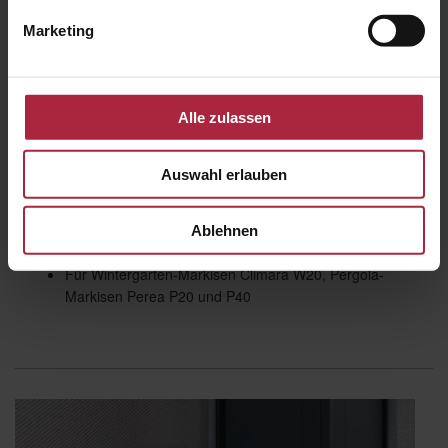
Marketing
Alle zulassen
Auswahl erlauben
WMS-Sensorik
WMS Sensorik für eine Steuerung nach Wind, Photo und
Niederschlag
Ablehnen
Montage flach und unauffällig auf der Führungsschiene
Für Wintergarten-Markisen Climara W20, Pergola-
Markisen Perea P20 und P40