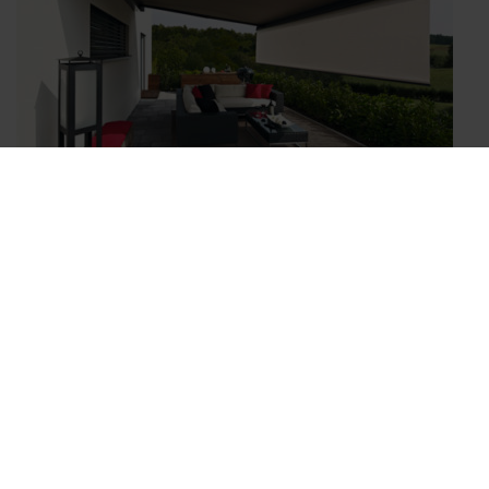
Volant-Rollo
Senkrecht absenkbares Volant-Rollo im Ausfallprofil
Antrieb durch Kurbel oder Motor
Komfortable Bedienung durch WMS Komfort-Steuerung
Perfekter Schutz vor tiefstehender Sonne
Beitragsnavigation
Stoffqualitäten
Ausstattungsextras Terrea Terrassen-Markisen