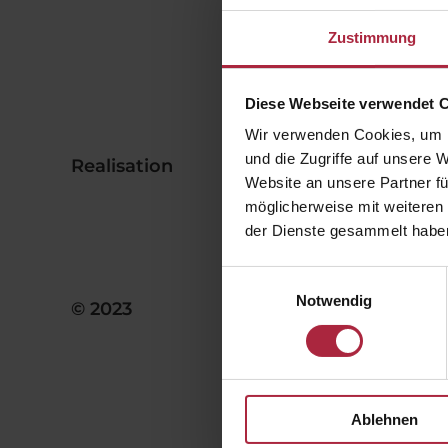
Mobile +4
info@lux
Zustimmung
Diese Webseite verwendet 
Wir verwenden Cookies, um I
iWelt Gm
und die Zugriffe auf unsere 
Realisation
Website an unsere Partner fü
möglicherweise mit weiteren
der Dienste gesammelt habe
Einwilligungsauswahl
Alle Rech
Notwendig
© 2023
und ander
Verwendun
Hinwei
Für Websi
Ablehnen
Verantwor