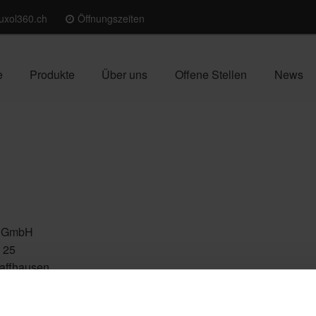
uxol360.ch
Öffnungszeiten
e
Produkte
Über uns
Offene Stellen
News
0 GmbH
 25
affhausen
41 52 625 50 10