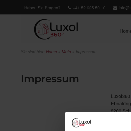
Haben Sie Fragen?
+41 52 625 50 10
info@l
Hom
Sie sind hier:
Home
»
Meta
»
Impressum
Impressum
Luxol36
Ebnatring
8200 Sch
Telefon
+