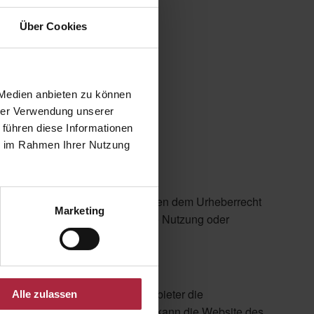
Über Cookies
 Medien anbieten zu können
hrer Verwendung unserer
 führen diese Informationen
ie im Rahmen Ihrer Nutzung
 Grafiken, Dateien usw. unterliegen dem Urheberrecht
Marketing
rgabe, Veränderung, gewerbliche Nutzung oder
weist, tragen die jeweiligen Anbieter die
Alle zulassen
icht verantwortlich. Des weiteren kann die Website des