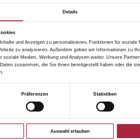
1 52 625 50 11
ol360.ch
Details
Cookies
nhalte und Anzeigen zu personalisieren, Funktionen für soziale
bH + Co. KG -
https://www.iwelt.de
Website zu analysieren. Außerdem geben wir Informationen zu I
r soziale Medien, Werbung und Analysen weiter. Unsere Partner
 Daten zusammen, die Sie ihnen bereitgestellt haben oder die s
n.
te vorbehalten. Die auf der Website verwendeten Texte, Bilder,
Präferenzen
Statistiken
en Gesetzen zum Schutz des geistigen Eigentums. Ihre Weite
g in anderen Websites oder Medien ist nicht gestattet.
s gemäss Teledienstgesetz
tes Dritter, auf die der Herausgeber durch so genannte Links ver
Auswahl erlauben
tung. Der Herausgeber ist für den Inhalt solcher Sites Dritter n