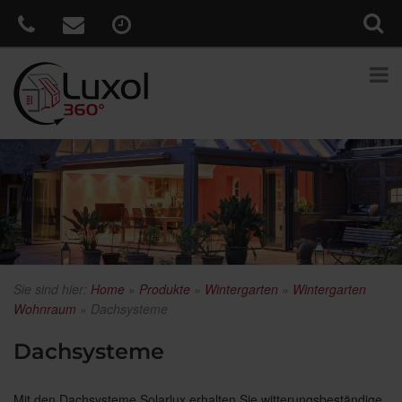
Sie sind hier:
Home
»
Produkte
»
Wintergarten
»
Wintergarten
Wohnraum
»
Dachsysteme
Dachsysteme
Mit den Dachsysteme Solarlux erhalten Sie witterungsbeständige