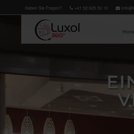
Haben Sie Fragen?
+41 52 625 50 10
info@l
Hom
EI
V