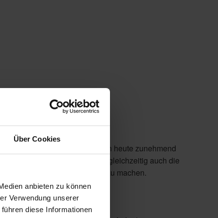
ktivitäten
Über Cookies
itäten und Krankenhäusern müssen heute zunehmend
 Anforderungen lassen nicht gleichzeitig auch die
 Raumangebot flexibel nutzbar zu machen.
 Medien anbieten zu können
hrer Verwendung unserer
 führen diese Informationen