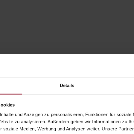
Anpassungsfähigkeit für unterschiedliche A
Details
In öffentlichen Bauten wie Schulen, Univers
neue Konzepte umsetzbar sein. Doch wachsende
Cookies
Gebäude mitwachsen. Es gilt, das vorhandene
nhalte und Anzeigen zu personalisieren, Funktionen für soziale
Flexible Verglasungsmöglichkeiten
Website zu analysieren. Außerdem geben wir Informationen zu I
r soziale Medien, Werbung und Analysen weiter. Unsere Partner