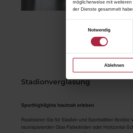
möglicherweise mit weiteren
der Dienste gesammelt habe
Einwilligungsauswahl
Notwendig
Ablehnen
Stadionverglasung
Sporthighlights hautnah erleben
Realisieren Sie für Stadien und Sportstätten flexibl
raumsparenden Glas-Faltwänden oder Horizontal-Sch