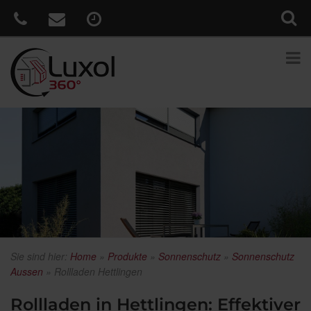
Sie sind hier:
Home
»
Produkte
»
Sonnenschutz
»
Sonnenschutz
Aussen
»
Rollladen Hettlingen
Rollladen in Hettlingen: Effektiver