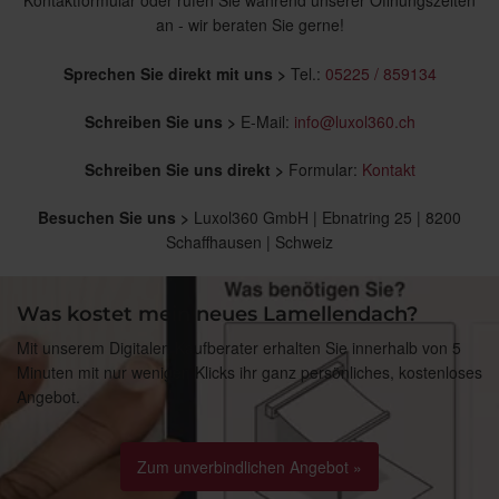
an - wir beraten Sie gerne!
Sprechen Sie direkt mit uns >
Tel.:
05225 / 859134
Schreiben Sie uns >
E-Mail:
info@luxol360.ch
Schreiben Sie uns direkt >
Formular:
Kontakt
Besuchen Sie uns >
Luxol360 GmbH | Ebnatring 25 | 8200
Schaffhausen | Schweiz
Was kostet mein neues Lamellendach?
Mit unserem Digitalen Kaufberater erhalten Sie innerhalb von 5
Minuten mit nur wenigen Klicks ihr ganz persönliches, kostenloses
Angebot.
Zum unverbindlichen Angebot »