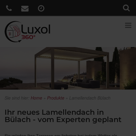
Sie sind hier:
Home
»
Produkte
»
Lamellendach Bülach
Ihr neues Lamellendach in
Bülach - vom Experten geplant
Sie würden Ihre Terrasse am liebsten bei jedem Wetter als