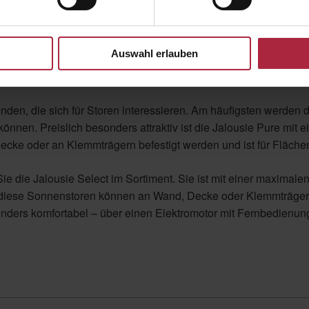
 und Montagebetrieb für Storen in Schaffhausen und der gesam
 der fachgerechten Montage Ihrer Sonnenstoren stehen wir Ihne
ausen oder einer der Nachbargemeinden reparieren oder mit ein
Auswahl erlauben
innen oder außen angebracht: Store
den, die sich für Storen interessieren. Am häufigsten werden d
nnen. Preislich besonders attraktiv ist die Jalousie Pure mit 
ecke oder an Klemmträgern befestigt werden und ist für Flächen
Sie die Jalousie Select im Sortiment. Sie ist mit einer maximal
h diese Sonnenstoren können an Wand, Decke oder Klemmträgern
onders komfortabel – über einen Elektromotor mit Fernbedienun