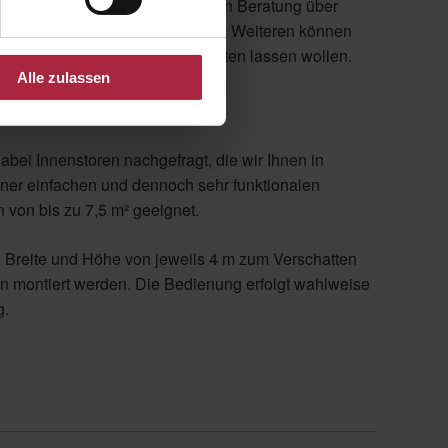
ten Region. Von der kompetenten Beratung über
n mit Rat und Tat zur Seite. Des Weiteren können
em elektrischen Antrieb nachrüsten lassen wollen.
Alle zulassen
n
abei Innenstoren nachgefragt, die wir Ihnen in
einer einfachen und dennoch sehr funktionalen
 von bis zu 7,5 m² geeignet.
en Breite und Höhe von jeweils 4 m zum Verschatten
 montiert werden. Die Bedienung erfolgt wahlweise
g.