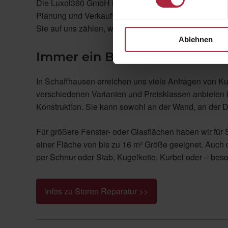
Die Luxol360 GmbH ist Ihr kompetenter Fachhändler
Planung und Verkauf bis hin zur Massanfertigung und
Sie auf uns zählen, wenn Sie Ihre Storen in Schaffh
Ablehnen
Immer ein Blickfang, egal ob 
In Schaffhausen erreichen uns viele Anfragen von Kun
verschiedenen Varianten und Preisklassen anbieten kö
Konstruktion. Sie kann sowohl an der Wand, an der D
Für größere Fenster- oder Glasflächen haben wir für 
einer Fläche von bis zu 16 m² Größe geeignet. Auc
per Schnur oder Stab, Kugelkette, Kurbel oder – bes
Infos zu Storen Reparatur >>