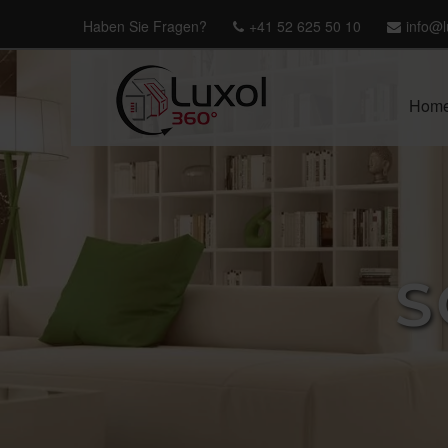
Haben Sie Fragen?
+41 52 625 50 10
info@l
Hom
S