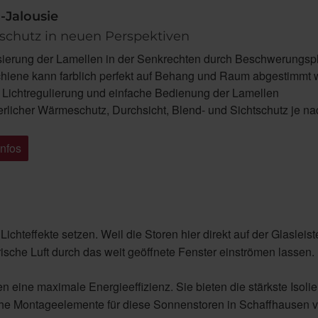
l-Jalousie
chutz in neuen Perspektiven
isierung der Lamellen in der Senkrechten durch Beschwerungspl
hiene kann farblich perfekt auf Behang und Raum abgestimmt
 Lichtregulierung und einfache Bedienung der Lamellen
licher Wärmeschutz, Durchsicht, Blend- und Sichtschutz je n
Infos
Lichteffekte setzen. Weil die Storen hier direkt auf der Glaslei
che Luft durch das weit geöffnete Fenster einströmen lassen.
 eine maximale Energieeffizienz. Sie bieten die stärkste Isol
e Montageelemente für diese Sonnenstoren in Schaffhausen vo