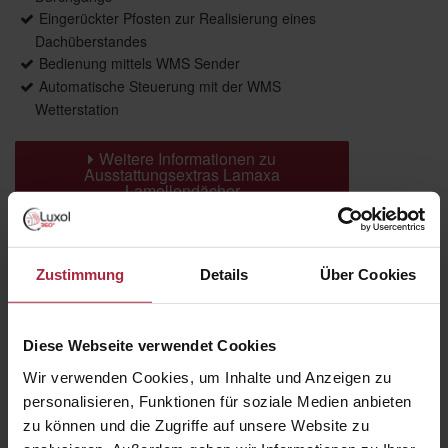
Eingerückter Pfosten zur Realisierung eines
Dachüberstandes
Bedienung mittels WMS Sender
Automatische Steuerung mit der WMS
Wetterstation
Weitere Informationen zu
Ausstattungsextras Lamaxa
Lamellendächer
Farben
Zustimmung
Details
Über Cookies
Weitere Informationen
Diese Webseite verwendet Cookies
Das könnte Sie auch interessieren
Wir verwenden Cookies, um Inhalte und Anzeigen zu
personalisieren, Funktionen für soziale Medien anbieten
zu können und die Zugriffe auf unsere Website zu